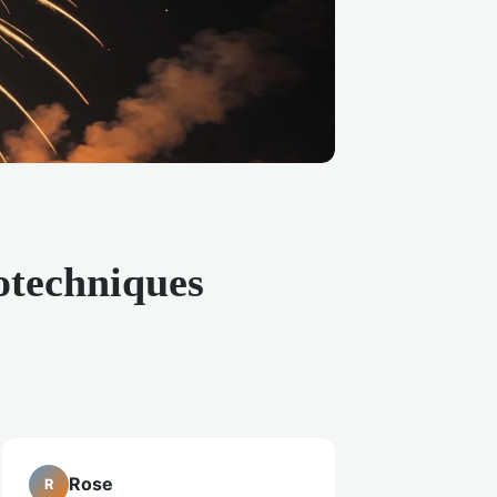
rotechniques
Rose
R