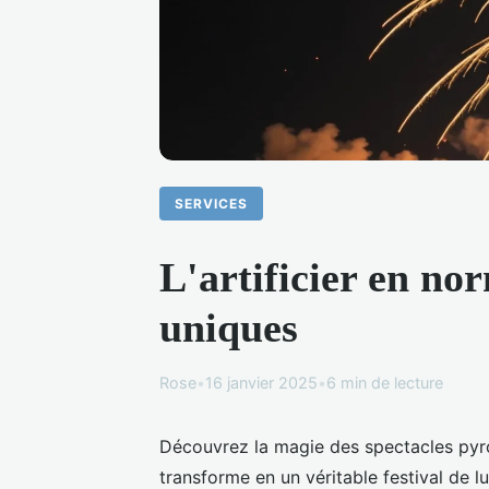
SERVICES
L'artificier en no
uniques
Rose
•
16 janvier 2025
•
6 min de lecture
Découvrez la magie des spectacles pyrot
transforme en un véritable festival de