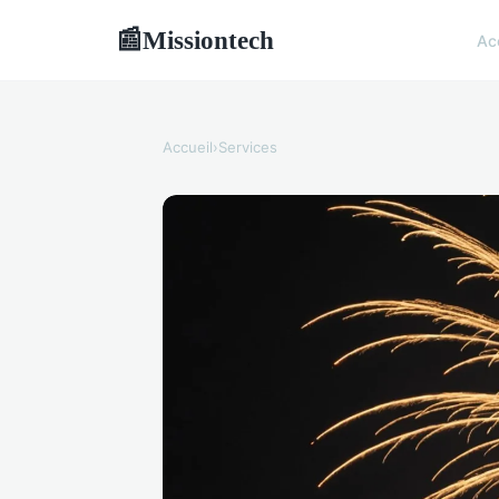
Missiontech
📰
Ac
Accueil
›
Services