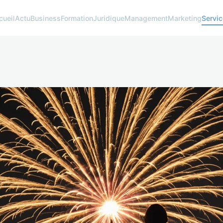
cueil
Actu
Business
Formation
Juridique
Management
Marketing
Servi