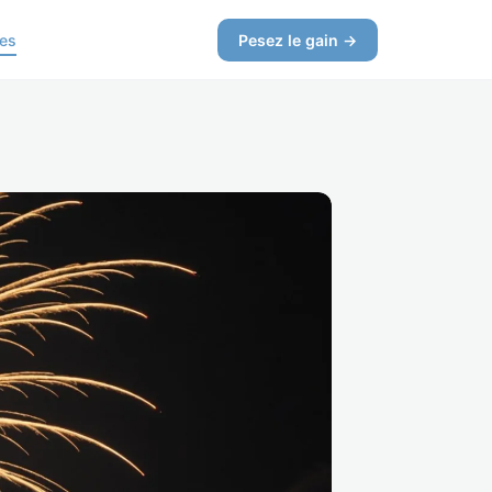
ces
Pesez le gain →