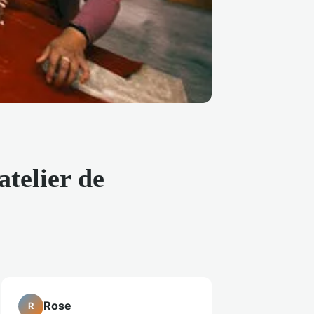
telier de
Rose
R