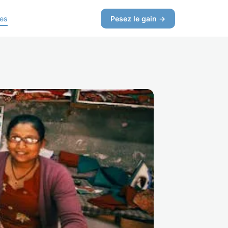
ces
Pesez le gain →