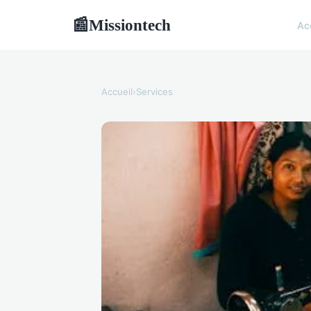
Missiontech
📰
Ac
Accueil
›
Services