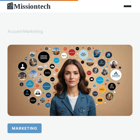
Missiontech
📰
Accueil
›
Marketing
MARKETING