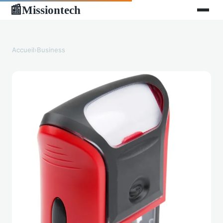
Missiontech
📰
Accueil
›
Business