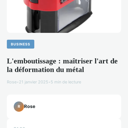
BUSINESS
L'emboutissage : maîtriser l'art de
la déformation du métal
Rose
•
21 janvier 2025
•
5 min de lecture
Rose
R