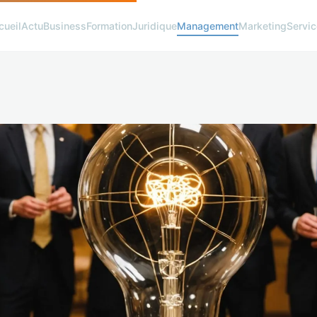
cueil
Actu
Business
Formation
Juridique
Management
Marketing
Servi