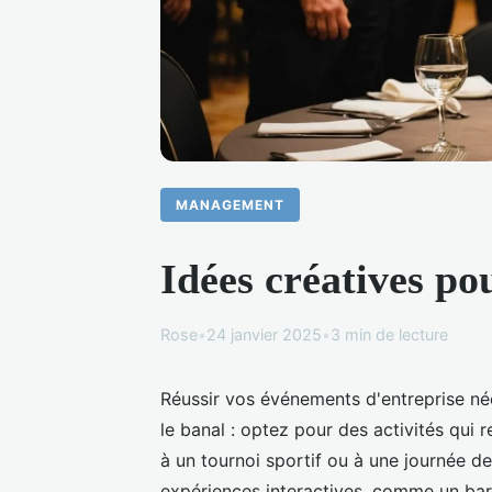
MANAGEMENT
Idées créatives po
Rose
•
24 janvier 2025
•
3 min de lecture
Réussir vos événements d'entreprise né
le banal : optez pour des activités qui 
à un tournoi sportif ou à une journée d
expériences interactives, comme un ba