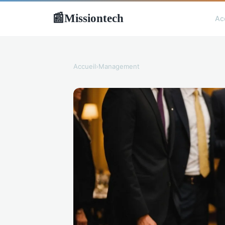
Missiontech
📰
Ac
Accueil
›
Management