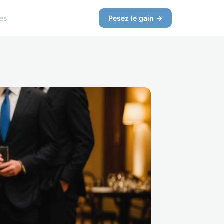
ces
Pesez le gain →