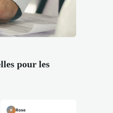
lles pour les
Rose
R