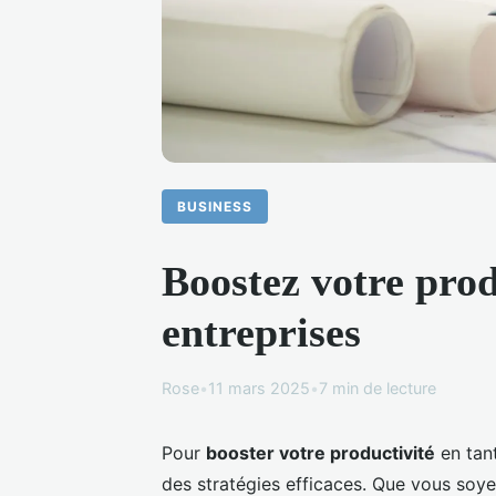
BUSINESS
Boostez votre produ
entreprises
Rose
•
11 mars 2025
•
7 min de lecture
Pour
booster votre productivité
en tant
des stratégies efficaces. Que vous soye