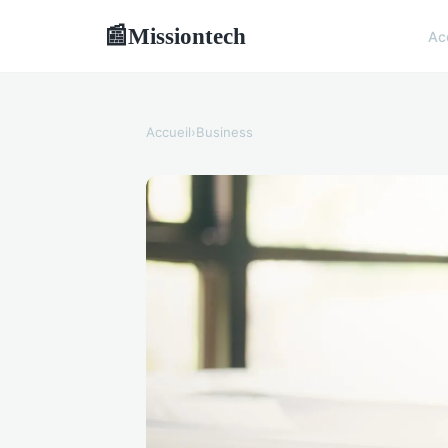
Missiontech
📰
Ac
Accueil
›
Business